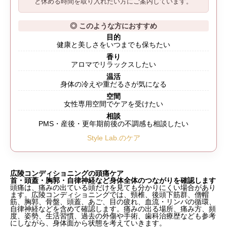
と休める時間
を取り入れたい方にご案内しています。
◎ このような方におすすめ
目的
健康と美しさをいつまでも保ちたい
香り
アロマでリラックスしたい
温活
身体の冷えや重だるさが気になる
空間
女性専用空間でケアを受けたい
相談
PMS・産後・更年期前後の不調感も相談したい
Style Lab.のケア
広陵コンディショニングの頭痛ケア
首・頭蓋・胸郭・自律神経など
身体全体のつながりを確認します
頭痛は、痛みの出ている頭だけを見ても分かりにくい場合があり
ます。広陵コンディショニングでは、頸椎、後頭下筋群、僧帽
筋、胸郭、骨盤、頭蓋、あご、目の疲れ、血流・リンパの循環、
自律神経などを含めて確認します。痛みの出る場所、痛み方、頻
度、姿勢、生活習慣、過去の外傷や手術、歯科治療歴なども参考
にしながら、身体面から状態を考えていきます。