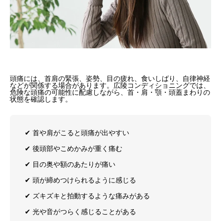
頭痛には、首肩の緊張、姿勢、目の疲れ、食いしばり、自律神経
などが関係する場合があります。広陵コンディショニングでは、
危険な頭痛の可能性に配慮しながら、首・肩・顎・頭蓋まわりの
状態を確認します。
✔︎ 首や肩がこると頭痛が出やすい
✔︎ 後頭部やこめかみが重く痛む
✔︎ 目の奥や額のあたりが痛い
✔︎ 頭が締めつけられるように感じる
✔︎ ズキズキと拍動するような痛みがある
✔︎ 光や音がつらく感じることがある