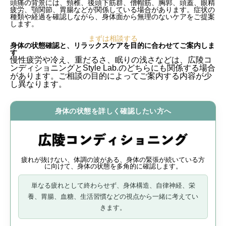
頭痛の背景には、頸椎、後頭下筋群、僧帽筋、胸郭、頭蓋、眼精
疲労、顎関節、胃腸などが関係している場合があります。症状の
種類や経過を確認しながら、身体面から無理のないケアをご提案
します。
まずは相談する
身体の状態確認と、リラックスケアを目的に合わせてご案内しま
す
慢性疲労や冷え、重だるさ、眠りの浅さなどは、広陵コ
ンディショニングとStyle Lab.のどちらにも関係する場合
があります。ご相談の目的によってご案内する内容が少
し異なります。
身体の状態を詳しく確認したい方へ
疲れが抜けない、体調の波がある、身体の緊張が続いている方
に向けて、身体の状態を多角的に確認します。
単なる疲れとして終わらせず、
身体構造、自律神経、栄
養、胃腸、血糖、生活習慣
などの視点から一緒に考えてい
きます。