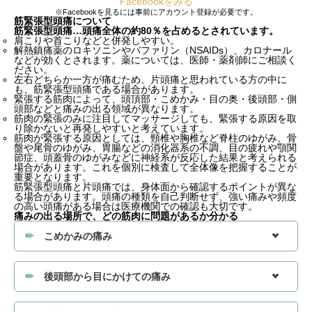
Facebookをみる
※Facebookを見るには事前にアカウント登録が必要です。
筋緊張型頭痛について
筋緊張型頭痛…頭痛全体の約80％を占めるとされています。
肩こりや首こりなどと併発しやすい。
解熱鎮痛薬のロキソニンやバファリン（NSAIDs）、カロナール
などが効くとされます。薬については、医師・薬剤師にご相談く
ださい。
左右どちらか一方が痛むため、片頭痛と思われている方の中に
も、筋緊張型頭痛である場合があります。
緊張する筋肉によって、頭頂部・こめかみ・目の奥・後頭部・側
頭部などと痛みの出る領域が異なります。
筋肉の緊張のみに注目してマッサージしても、緊張する原因を取
り除かないと再発しやすいと考えています。
筋肉が緊張する原因としては、頸椎や胸椎など脊柱のゆがみ、骨
盤や尾骨のゆがみ、胃腸などの消化器系の不調、目の疲れや顎関
節症、頭蓋骨のゆがみなどに神経系が反応した結果と考えられる
場合があります。これを個別に検査して全体像を把握することが
重要となります。
筋緊張型頭痛と片頭痛では、身体面から確認するポイントが異な
る場合があります。頭痛の種類を自己判断せず、強い痛みや頻度
の高い頭痛がある場合は医療機関での確認も大切です。
痛みの出る場所で、どの筋肉に問題があるか分かる
こめかみの痛み
後頭部から目にかけての痛み