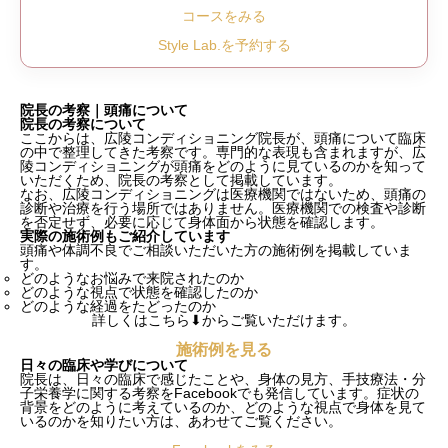
コースをみる
Style Lab.を予約する
院長の考察｜頭痛について
院長の考察について
ここからは、広陵コンディショニング院長が、頭痛について臨床
の中で整理してきた考察です。専門的な表現も含まれますが、広
陵コンディショニングが頭痛をどのように見ているのかを知って
いただくため、院長の考察として掲載しています。
なお、広陵コンディショニングは医療機関ではないため、頭痛の
診断や治療を行う場所ではありません。医療機関での検査や診断
を否定せず、必要に応じて身体面から状態を確認します。
実際の施術例もご紹介しています
頭痛や体調不良でご相談いただいた方の施術例を掲載していま
す。
どのようなお悩みで来院されたのか
どのような視点で状態を確認したのか
どのような経過をたどったのか
詳しくはこちら⬇︎からご覧いただけます。
施術例を見る
日々の臨床や学びについて
院長は、日々の臨床で感じたことや、身体の見方、手技療法・分
子栄養学に関する考察をFacebookでも発信しています。症状の
背景をどのように考えているのか、どのような視点で身体を見て
いるのかを知りたい方は、あわせてご覧ください。