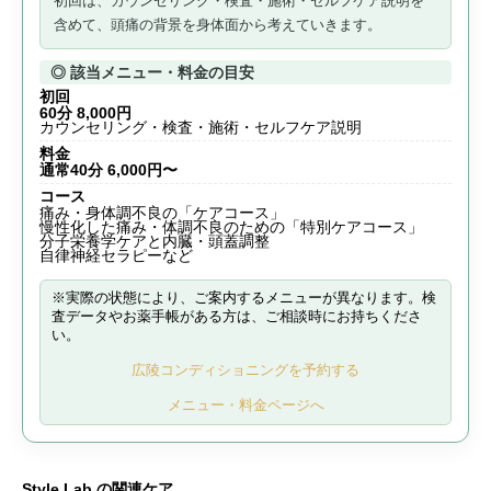
初回は、
カウンセリング・検査・施術・セルフケア説明
を
含めて、頭痛の背景を身体面から考えていきます。
◎ 該当メニュー・料金の目安
初回
60分 8,000円
カウンセリング・検査・施術・セルフケア説明
料金
通常40分 6,000円〜
コース
痛み・身体調不良の「ケアコース」
慢性化した痛み・体調不良のための「特別ケアコース」
分子栄養学ケアと内臓・頭蓋調整
自律神経セラピーなど
※実際の状態により、ご案内するメニューが異なります。検
査データやお薬手帳がある方は、ご相談時にお持ちくださ
い。
広陵コンディショニングを予約する
メニュー・料金ページへ
Style Lab.の関連ケア