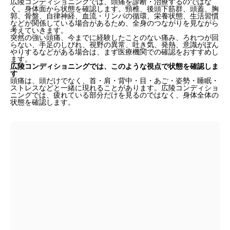
広陵コンディショニングでは、頭痛を診断・治療するのではな
く、身体面から状態を確認します。頸椎、後頭下筋群、頭蓋、胸
郭、骨盤、自律神経、血流・リンパの循環、栄養状態、生活習慣
などが関係している場合があるため、全身のつながりを見ながら
考えていきます。
突然の強い頭痛、今までに経験したことのない痛み、ろれつが回
らない、手足のしびれ、視野の異常、吐き気、発熱、意識がぼん
やりするなどがある場合は、まず医療機関での確認をおすすめし
ます。
広陵コンディショニングでは、このような視点で状態を確認しま
す
頭痛は、頭だけでなく、首・肩・背中・目・あご・姿勢・睡眠・
ストレスなどと一緒に現れることがあります。広陵コンディショ
ニングでは、疲れている部分だけを見るのではなく、身体全体の
状態を確認します。