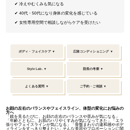
✔︎ 冷えやむくみも気になる
✔︎ 40代・50代になり身体の変化を感じている
✔︎ 女性専用空間で相談しながらケアを受けたい
ボディ・フェイスケア ▼
広陵コンディショニング ▼
Style Lab. ▼
院長の考察 ▼
よくある質問 ▼
ご予約・ご相談 ▼
お顔の左右のバランスやフェイスライン、体型の変化にお悩みの
方へ
「鏡を見るたびに、お顔の左右のバランスや歪みが気になる」
「年齢とともに、お肌のハリやくすみが気になってきた」「エラ
張りやフェイスラインが気になる」「骨盤まわりの違和感やボデ
ィラインをすっきり整えたい」そんな美容やプロポーションに関