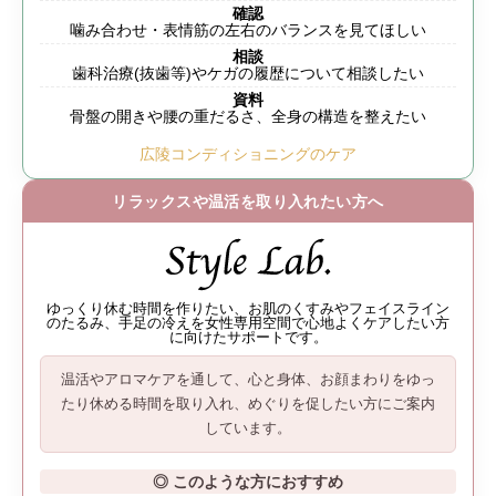
確認
噛み合わせ・表情筋の左右のバランスを見てほしい
相談
歯科治療(抜歯等)やケガの履歴について相談したい
資料
骨盤の開きや腰の重だるさ、全身の構造を整えたい
広陵コンディショニングのケア
リラックスや温活を取り入れたい方へ
ゆっくり休む時間を作りたい、お肌のくすみやフェイスライン
のたるみ、手足の冷えを女性専用空間で心地よくケアしたい方
に向けたサポートです。
温活やアロマケアを通して、
心と身体、お顔まわりをゆっ
たり休める時間
を取り入れ、めぐりを促したい方にご案内
しています。
◎ このような方におすすめ