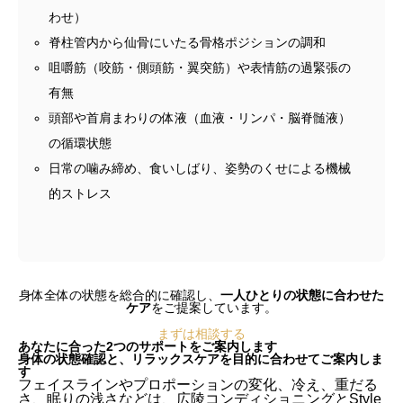
わせ）
脊柱管内から仙骨にいたる骨格ポジションの調和
咀嚼筋（咬筋・側頭筋・翼突筋）や表情筋の過緊張の
有無
頭部や首肩まわりの体液（血液・リンパ・脳脊髄液）
の循環状態
日常の噛み締め、食いしばり、姿勢のくせによる機械
的ストレス
身体全体の状態を総合的に確認し、
一人ひとりの状態に合わせた
ケア
をご提案
しています。
まずは相談する
あなたに合った2つのサポートをご案内します
身体の状態確認と、リラックスケアを目的に合わせてご案内しま
す
フェイスラインやプロポーションの変化、冷え、重だる
さ、眠りの浅さなどは、広陵コンディショニングとStyle