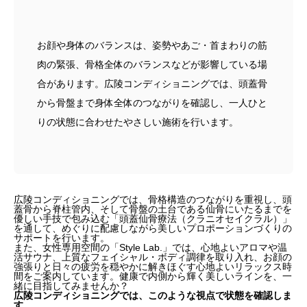
お顔や身体のバランスは、姿勢やあご・首まわりの筋
肉の緊張、骨格全体のバランスなどが影響している場
合があります。広陵コンディショニングでは、頭蓋骨
から骨盤まで身体全体のつながりを確認し、一人ひと
りの状態に合わせたやさしい施術を行います。
広陵コンディショニングでは、骨格構造のつながりを重視し、頭
蓋骨から脊柱管内、そして骨盤の土台である仙骨にいたるまでを
優しい手技で包み込む「頭蓋仙骨療法（クラニオセイクラル）」
を通して、めぐりに配慮しながら美しいプロポーションづくりの
サポートを行います。
また、女性専用空間の
「Style Lab.」
では、心地よいアロマや温
活サウナ、上質なフェイシャル・ボディ調律を取り入れ、お顔の
強張りと日々の疲労を穏やかに解きほぐす心地よいリラックス時
間をご案内しています。健康で内側から輝く美しいラインを、一
緒に目指してみませんか？
広陵コンディショニングでは、このような視点で状態を確認しま
す