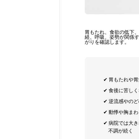
胃もたれ、食欲の低下
経、呼吸、姿勢が関係
がりを確認します。
✔︎ 胃もたれや
✔︎ 食後に苦し
✔︎ 逆流感やの
✔︎ 動悸や胸
✔︎ 病院では
不調が続く